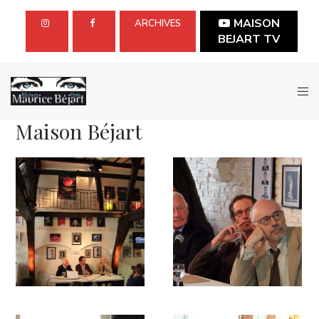
MAISON
ARCHIVES
BEJART TV
Maison Béjart