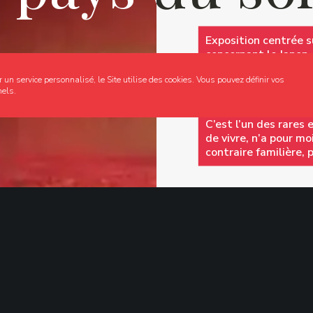
Exposition centrée s
Exposition centrée s
concernant le Japon.
concernant le Japon.
Béjart : « Arrivé en 
Béjart : « Arrivé en 
r un service personnalisé, le Site utilise des cookies. Vous pouvez définir vos
sentiment de me tro
sentiment de me tro
nels.
J’avais l’impression 
J’avais l’impression 
auparavant.
auparavant.
C’est l’un des rares
C’est l’un des rares
de vivre, n’a pour mo
de vivre, n’a pour mo
contraire familière, 
contraire familière, 