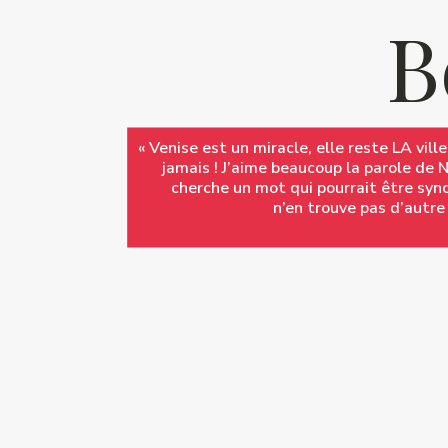
B
B
« Venise est un miracle, elle reste LA vil
« Venise est un miracle, elle reste LA vil
jamais ! J’aime beaucoup la parole de N
jamais ! J’aime beaucoup la parole de N
cherche un mot qui pourrait être sy
cherche un mot qui pourrait être sy
n’en trouve pas d’autre
n’en trouve pas d’autre