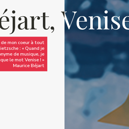
éjart, Venise
éjart, Venise
le de mon coeur à tout
le de mon coeur à tout
ietzsche : « Quand je
ietzsche : « Quand je
nonyme de musique, je
nonyme de musique, je
 que le mot Venise ! »
 que le mot Venise ! »
Maurice Béjart
Maurice Béjart