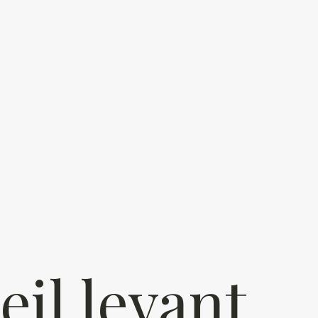
eil levant
eil levant