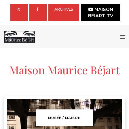
MAISON
ARCHIVES
BEJART TV
Maison Maurice Béjart
MUSÉE / MAISON